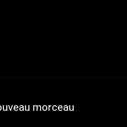
Live Reports
Interviews
Chroniques
Tattoos
A
Nouveau morceau