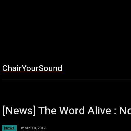
ChairYourSound
Accueil
News
[News] The Word Alive : 
mars 10, 2017
News