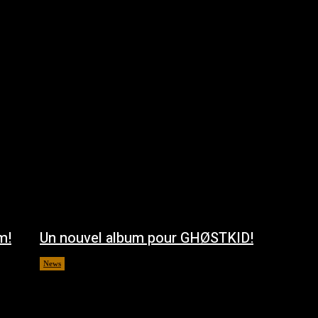
m!
Un nouvel album pour GHØSTKID!
News
août 5, 2026