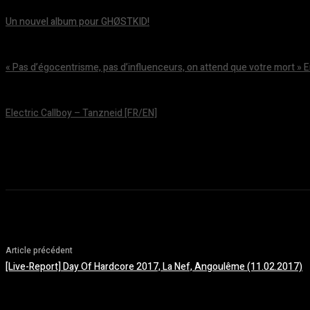
Un nouvel album pour GHØSTKID!
août 5, 2026
« Pas d’égocentrisme, pas d’influenceurs, on attend que votre mort » 
août 5, 2026
Electric Callboy – Tanzneid [FR/EN]
août 5, 2026
Article précédent
[Live-Report] Day Of Hardcore 2017, La Nef, Angoulême (11.02.2017)