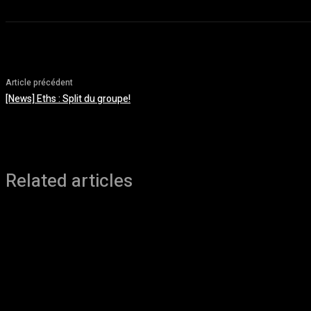
Article précédent
[News] Eths : Split du groupe!
Related articles