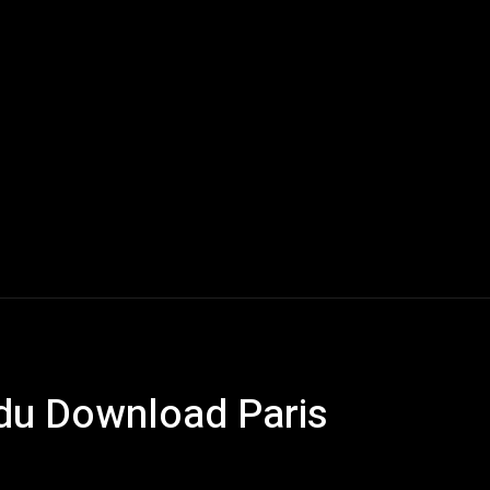
Live Reports
Interviews
Chroniques
Tattoos
A
du Download Paris