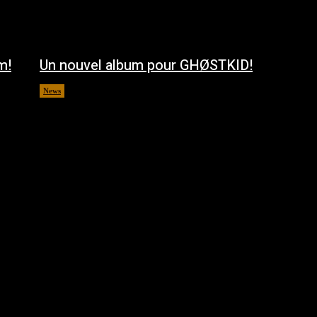
m!
Un nouvel album pour GHØSTKID!
News
août 5, 2026