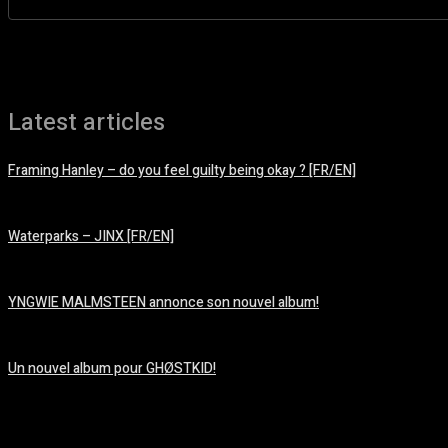
Latest articles
Framing Hanley – do you feel guilty being okay ? [FR/EN]
août 7, 2026
Waterparks – JINX [FR/EN]
août 6, 2026
YNGWIE MALMSTEEN annonce son nouvel album!
août 5, 2026
Un nouvel album pour GHØSTKID!
août 5, 2026