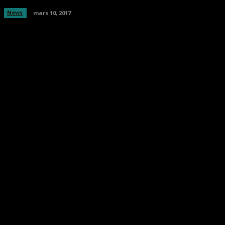
News
mars 10, 2017
Facebook
Twitter
Pinterest
WhatsA