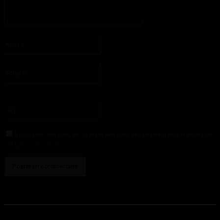
S'il vous plaît entrez votre commentaire!
Nom
:*
S'il vous plaît entrez votre nom ici
Email
:*
Vous avez entré une adresse email incorrecte!
Veuillez entrer votre adresse email ici
Site
:
Enregistrer mon nom, email et site web dans ce navigateur pour la prochaine
fois que je commenterai.