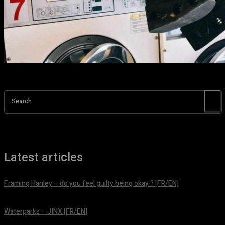
Search
Latest articles
Framing Hanley – do you feel guilty being okay ? [FR/EN]
août 7, 2026
Waterparks – JINX [FR/EN]
août 6, 2026