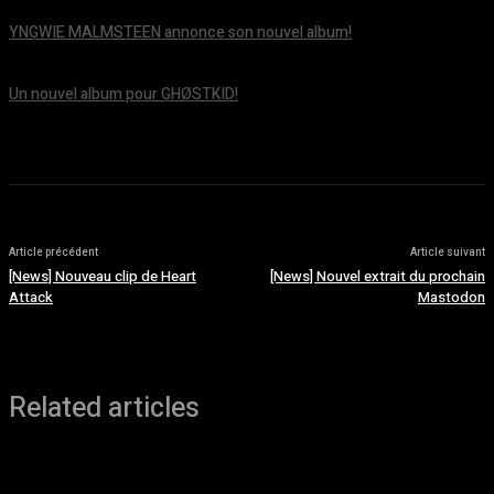
YNGWIE MALMSTEEN annonce son nouvel album!
août 5, 2026
Un nouvel album pour GHØSTKID!
août 5, 2026
Article précédent
Article suivant
[News] Nouveau clip de Heart
[News] Nouvel extrait du prochain
Attack
Mastodon
Related articles