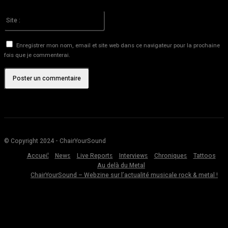
Veuillez entrer votre adresse email ici
Site
:
Enregistrer mon nom, email et site web dans ce navigateur pour la prochaine
fois que je commenterai.
© Copyright 2024 - ChairYourSound
Accueil
News
Live Reports
Interviews
Chroniques
Tattoos
Au delà du Metal
ChairYourSound – Webzine sur l’actualité musicale rock & metal !