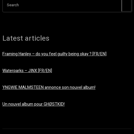
Search
Latest articles
Framing Hanley – do you feel guilty being okay ? [FR/EN]
août 7, 2026
Waterparks – JINX [FR/EN]
août 6, 2026
YNGWIE MALMSTEEN annonce son nouvel album!
août 5, 2026
Un nouvel album pour GHØSTKID!
août 5, 2026