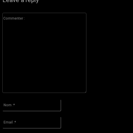
Leave a reply
Commenter
:
S'il vous plaît entrez votre commentaire!
Nom
:*
S'il vous plaît entrez votre nom ici
Email
:*
Vous avez entré une adresse email incorrecte!