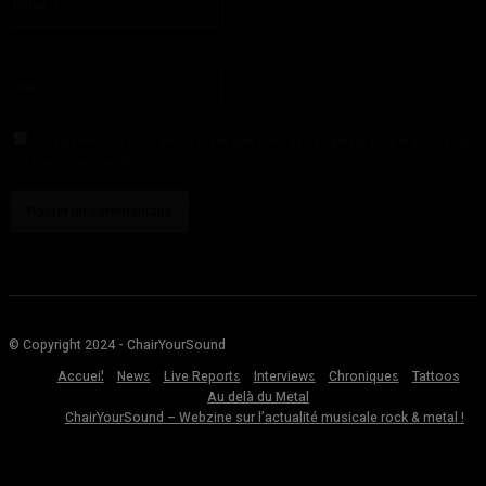
:*
Vous avez entré une adresse email incorrecte!
Veuillez entrer votre adresse email ici
Site
:
Enregistrer mon nom, email et site web dans ce navigateur pour la prochaine
fois que je commenterai.
© Copyright 2024 - ChairYourSound
Accueil
News
Live Reports
Interviews
Chroniques
Tattoos
Au delà du Metal
ChairYourSound – Webzine sur l’actualité musicale rock & metal !