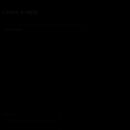
Leave a reply
Commenter
:
S'il vous plaît entrez votre commentaire!
Nom
:*
S'il vous plaît entrez votre nom ici
Email