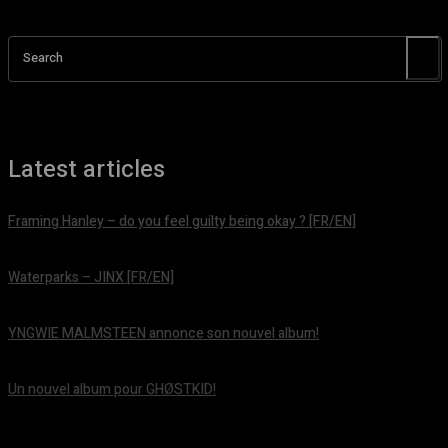
Search
Latest articles
Framing Hanley – do you feel guilty being okay ? [FR/EN]
août 7, 2026
Waterparks – JINX [FR/EN]
août 6, 2026
YNGWIE MALMSTEEN annonce son nouvel album!
août 5, 2026
Un nouvel album pour GHØSTKID!
août 5, 2026