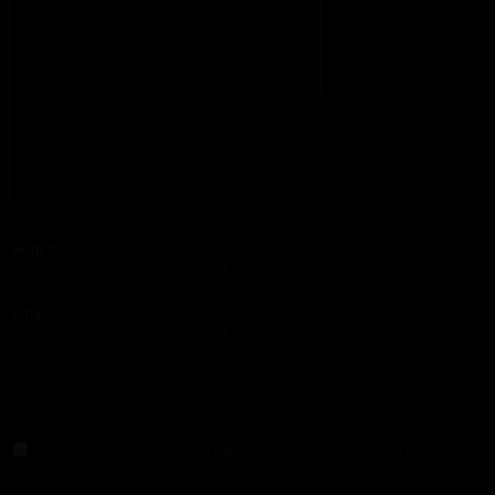
S'il vous plaît entrez votre commentaire!
Nom
:*
S'il vous plaît entrez votre nom ici
Email
:*
Vous avez entré une adresse email incorrecte!
Veuillez entrer votre adresse email ici
Site
:
Enregistrer mon nom, email et site web dans ce navigateur pour la prochaine
fois que je commenterai.