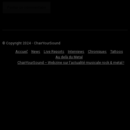
© Copyright 2024 - ChairYourSound
Accueil
News
Live Reports
Interviews
Chroniques
Tattoos
Au delà du Metal
ChairYourSound – Webzine sur l’actualité musicale rock & metal !