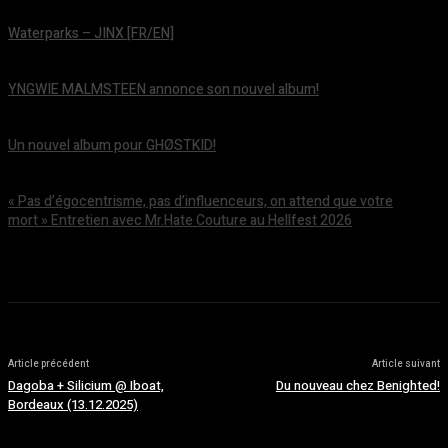
Waterparks – JINX [FR/EN]
août 6, 2026
YNGWIE MALMSTEEN annonce son nouvel album!
août 5, 2026
Un nouvel album pour GHØSTKID!
août 5, 2026
« Pas d’égocentrisme, pas d’influenceurs, on attend que votre
mort » Entretien avec Mr.Hate Couture au Hellfest 2026
août 5, 2026
Article précédent
Article suivant
Dagoba + Silicium @ Iboat,
Du nouveau chez Benighted!
Bordeaux (13.12.2025)