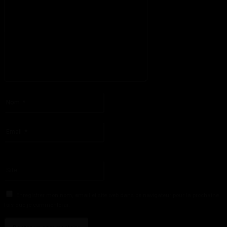
S'il vous plaît entrez votre commentaire!
Nom
:*
S'il vous plaît entrez votre nom ici
Email
:*
Vous avez entré une adresse email incorrecte!
Veuillez entrer votre adresse email ici
Site
:
Enregistrer mon nom, email et site web dans ce navigateur pour la prochaine
fois que je commenterai.