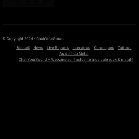
© Copyright 2024 - ChairYourSound
Accueil
News
Live Reports
Interviews
Chroniques
Tattoos
Au delà du Metal
ChairYourSound – Webzine sur l’actualité musicale rock & metal !