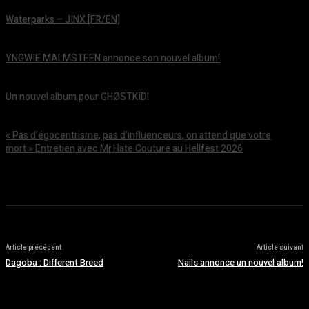
Waterparks – JINX [FR/EN]
août 6, 2026
YNGWIE MALMSTEEN annonce son nouvel album!
août 5, 2026
Un nouvel album pour GHØSTKID!
août 5, 2026
« Pas d’égocentrisme, pas d’influenceurs, on attend que votre
mort » Entretien avec Mr.Hate Couture au Hellfest 2026
août 5, 2026
Article précédent
Article suivant
Dagoba : Different Breed
Nails annonce un nouvel album!