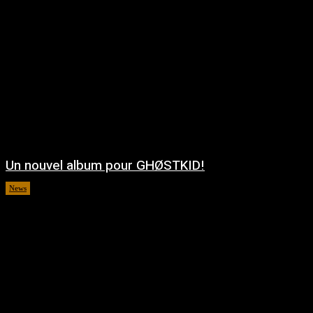
Un nouvel album pour GHØSTKID!
News
août 5, 2026