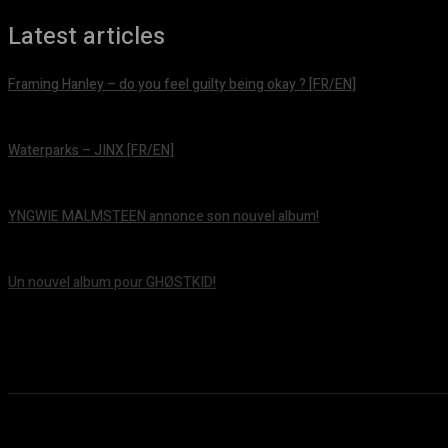
Latest articles
Framing Hanley – do you feel guilty being okay ? [FR/EN]
août 7, 2026
Waterparks – JINX [FR/EN]
août 6, 2026
YNGWIE MALMSTEEN annonce son nouvel album!
août 5, 2026
Un nouvel album pour GHØSTKID!
août 5, 2026