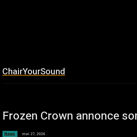
ChairYourSound
Accueil
News
Frozen Crown annonce son
mai 27, 2026
News