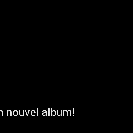
Live Reports
Interviews
Chroniques
Tattoos
A
 nouvel album!