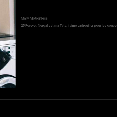
Mary Motionless
25 Forever. Nergal est ma Tata, j'aime vadrouiller pour les conce