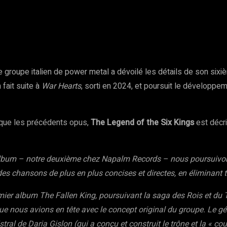
rest
WhatsApp
Copy URL
Le groupe italien de power metal a dévoilé les détails de son six
 fait suite à
War Hearts
, sorti en 2024, et poursuit le développem
e que les précédents opus,
The Legend of the Six Kings
est décri
album – notre deuxième chez Napalm Records – nous poursuivo
des chansons de plus en plus concises et directes, en éliminant tou
emier album The Fallen King, poursuivant la saga des Rois et d
ue nous avions en tête avec le concept original du groupe. Le gén
ral de Daria Gislon (qui a conçu et construit le trône et la « cou