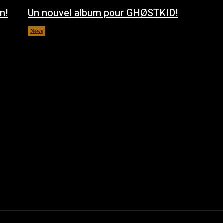
m!
Un nouvel album pour GHØSTKID!
News
août 5, 2026