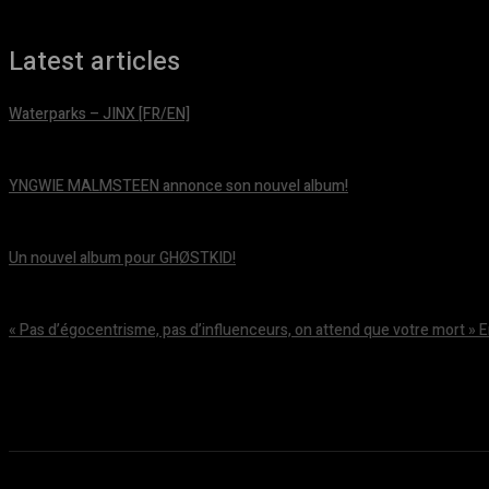
Latest articles
Waterparks – JINX [FR/EN]
août 6, 2026
YNGWIE MALMSTEEN annonce son nouvel album!
août 5, 2026
Un nouvel album pour GHØSTKID!
août 5, 2026
« Pas d’égocentrisme, pas d’influenceurs, on attend que votre mort » 
août 5, 2026