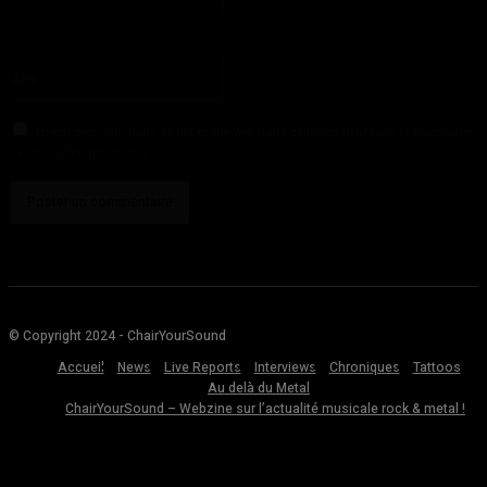
:*
Vous avez entré une adresse email incorrecte!
Veuillez entrer votre adresse email ici
Site
:
Enregistrer mon nom, email et site web dans ce navigateur pour la prochaine
fois que je commenterai.
© Copyright 2024 - ChairYourSound
Accueil
News
Live Reports
Interviews
Chroniques
Tattoos
Au delà du Metal
ChairYourSound – Webzine sur l’actualité musicale rock & metal !