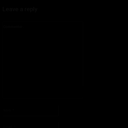
Leave a reply
Commenter
:
S'il vous plaît entrez votre commentaire!
Nom
:*
S'il vous plaît entrez votre nom ici
Email