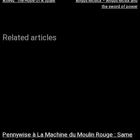
Atreyu : The Hope Of A Spark
Angus Mcsicx – Angus Mcsix and
the sword of power
Related articles
Pennywise à La Machine du Moulin Rouge : Same