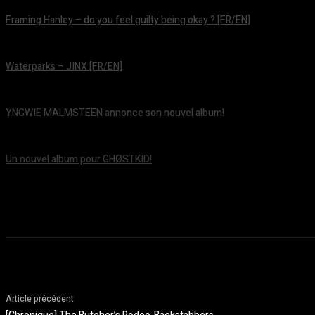
Framing Hanley – do you feel guilty being okay ? [FR/EN]
août 7, 2026
Waterparks – JINX [FR/EN]
août 6, 2026
YNGWIE MALMSTEEN annonce son nouvel album!
août 5, 2026
Un nouvel album pour GHØSTKID!
août 5, 2026
Article précédent