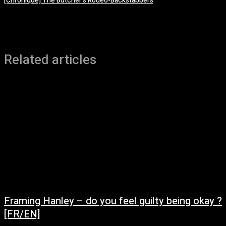
[Chronique] The Butcher’s Rodeo-Backstabbers
Related articles
Framing Hanley – do you feel guilty being okay ?
[FR/EN]