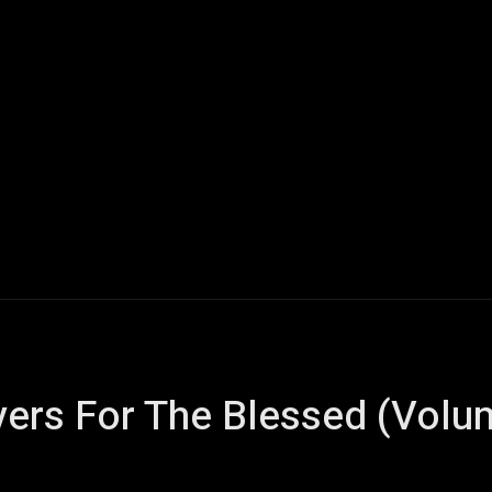
Live Reports
Interviews
Chroniques
Tattoos
A
yers For The Blessed (Volu