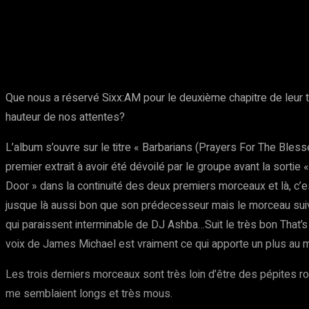
Partager
Facebook
Twitter
Pinte
Que nous a réservé Sixx:AM pour le deuxième chapitre de leur tr
hauteur de nos attentes?
L’album s’ouvre sur le titre « Barbarians (Prayers For The Blesse
premier extrait à avoir été dévoilé par le groupe avant la sorti
Door » dans la continuité des deux premiers morceaux et là, c’e
jusque là aussi bon que son prédecesseur mais le morceau suiva
qui paraissent interminable de DJ Ashba…Suit le très bon That’
voix de James Michael est vraiment ce qui apporte un plus au 
Les trois derniers morceaux sont très loin d’être des pépites r
me semblaient longs et très mous.