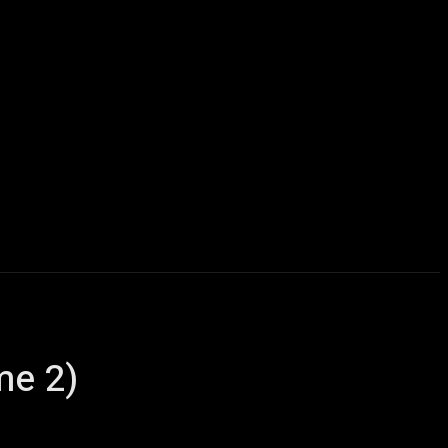
u delà du Metal
ChairYourSound – Webzine sur l’actualité m
me 2)