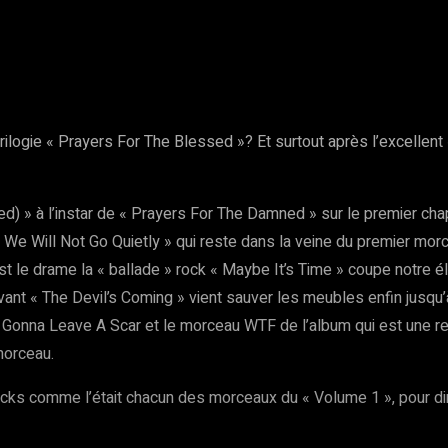
rest
WhatsApp
Copy URL
ilogie « Prayers For The Blessed »? Et surtout après l’excellent
d) » à l’instar de « Prayers For The Damned » sur le premier chapi
e « We Will Not Go Quietly » qui reste dans la veine du premier mo
st le drame la « ballade » rock « Maybe It’s Time » coupe notre é
nt « The Devil’s Coming » vient sauver les meubles enfin jusqu’à 
s Gonna Leave A Scar et le morceau WTF de l’album qui est une re
morceau.
ocks comme l’était chacun des morceaux du « Volume 1 », pour dire