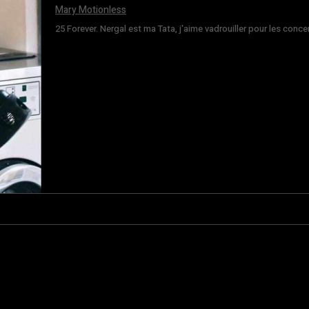
Mary Motionless
25 Forever. Nergal est ma Tata, j'aime vadrouiller pour les conce