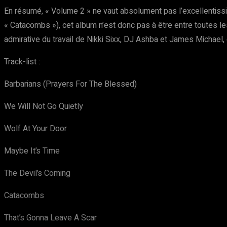
En résumé, « Volume 2 » ne vaut absolument pas l’excellentiss
« Catacombs »), cet album n’est donc pas à être entre toutes le
admirative du travail de Nikki Sixx, DJ Ashba et James Michael
Track-list :
Barbarians (Prayers For The Blessed)
We Will Not Go Quietly
Wolf At Your Door
Maybe It’s Time
The Devil’s Coming
Catacombs
That’s Gonna Leave A Scar