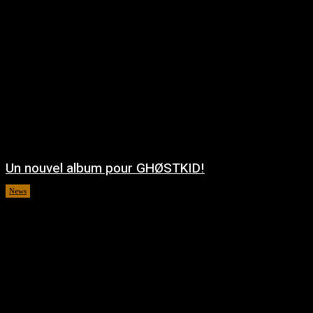
Un nouvel album pour GHØSTKID!
News
août 5, 2026