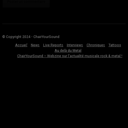
© Copyright 2024 - ChairYourSound
Accueil
News
Live Reports
Interviews
Chroniques
Tattoos
Au delà du Metal
ChairYourSound – Webzine sur l’actualité musicale rock & metal !