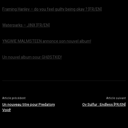
Framing Hanley – do you feel guilty being okay ? [FR/EN]
août 7, 2026
Waterparks – JINX [FR/EN]
août 6, 2026
YNGWIE MALMSTEEN annonce son nouvel album!
août 5, 2026
Un nouvel album pour GHØSTKID!
août 5, 2026
Article précédent
Article suivant
Un nouveau titre pour Predatory
Ov Sulfur : Endless [FR/EN]
Void!