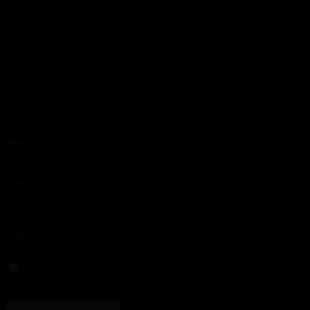
S'il vous plaît entrez votre commentaire!
Nom
:*
S'il vous plaît entrez votre nom ici
Email
:*
Vous avez entré une adresse email incorrecte!
Veuillez entrer votre adresse email ici
Site
:
Enregistrer mon nom, email et site web dans ce navigateur pour la prochaine
fois que je commenterai.