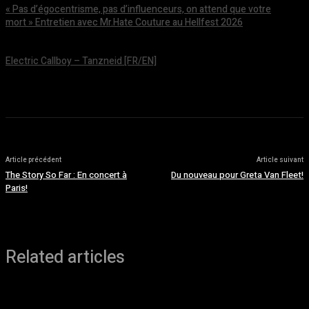
« Pas d’égocentrisme, pas d’influenceurs, on attend que votre
mort » Entretien avec Mr.Hate Couture au Hellfest 2026
août 5, 2026
Electric Callboy – Tanzneid [FR/EN]
août 5, 2026
Article précédent
Article suivant
The Story So Far : En concert à
Du nouveau pour Greta Van Fleet!
Paris!
Related articles