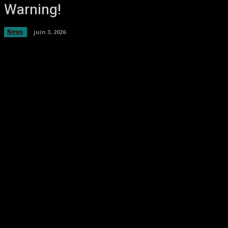
Warning!
News
juin 3, 2026
Facebook
Twitter
Pinterest
WhatsA