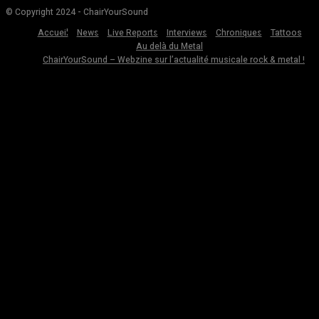
© Copyright 2024 - ChairYourSound
Accueil
News
Live Reports
Interviews
Chroniques
Tattoos
Au delà du Metal
ChairYourSound – Webzine sur l’actualité musicale rock & metal !