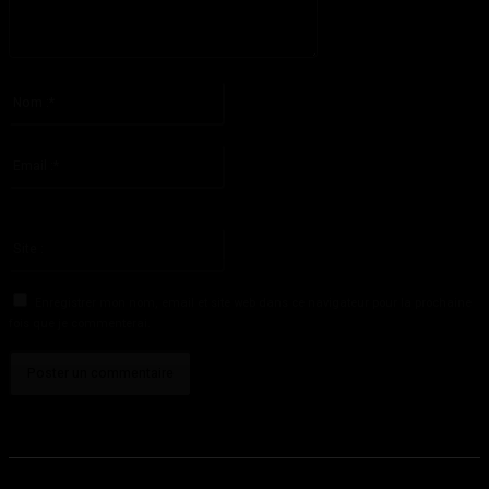
S'il vous plaît entrez votre commentaire!
Nom
:*
S'il vous plaît entrez votre nom ici
Email
:*
Vous avez entré une adresse email incorrecte!
Veuillez entrer votre adresse email ici
Site
:
Enregistrer mon nom, email et site web dans ce navigateur pour la prochaine
fois que je commenterai.