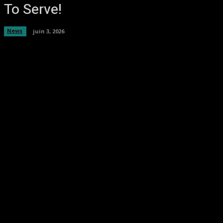
To Serve!
News
juin 3, 2026
Facebook
Twitter
Pinterest
WhatsA