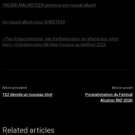
YNGWIE MALMSTEEN annonce son nouvel album!
août 5, 2026
Un nouvel album pour GHØSTKID!
août 5, 2026
« Pas d’égocentrisme, pas d’influenceurs, on attend que votre
mort » Entretien avec Mr.Hate Couture au Hellfest 2026
août 5, 2026
Article précédent
Article suivant
TX2 dévoile un nouveau titre!
Programmation du Festival
Alcatraz [BE] 2026!
Related articles