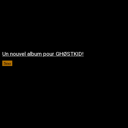
Un nouvel album pour GHØSTKID!
News
août 5, 2026