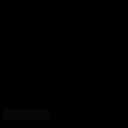
S'il vous plaît entrez votre commentaire!
Nom
:*
S'il vous plaît entrez votre nom ici
Email
:*
Vous avez entré une adresse email incorrecte!
Veuillez entrer votre adresse email ici
Site
:
Enregistrer mon nom, email et site web dans ce navigateur pour la prochaine
fois que je commenterai.