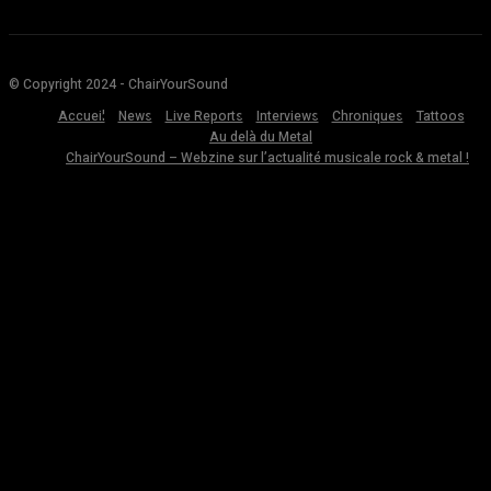
© Copyright 2024 - ChairYourSound
Accueil
News
Live Reports
Interviews
Chroniques
Tattoos
Au delà du Metal
ChairYourSound – Webzine sur l’actualité musicale rock & metal !