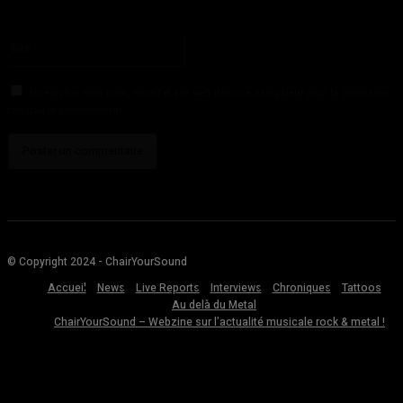
Vous avez entré une adresse email incorrecte!
Veuillez entrer votre adresse email ici
Site
:
Enregistrer mon nom, email et site web dans ce navigateur pour la prochaine
fois que je commenterai.
© Copyright 2024 - ChairYourSound
Accueil
News
Live Reports
Interviews
Chroniques
Tattoos
Au delà du Metal
ChairYourSound – Webzine sur l’actualité musicale rock & metal !