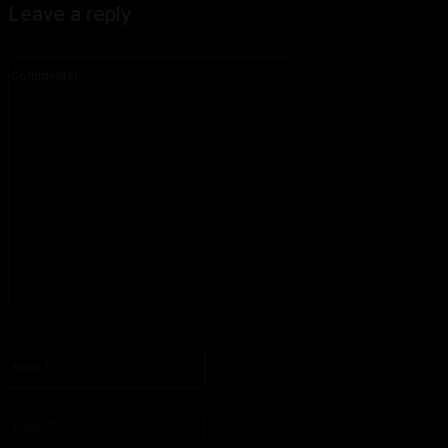
Leave a reply
Commenter
:
S'il vous plaît entrez votre commentaire!
Nom
:*
S'il vous plaît entrez votre nom ici
Email
:*