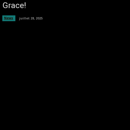
Grace!
News
juillet 28, 2025
Facebook
Twitter
Pinterest
WhatsA