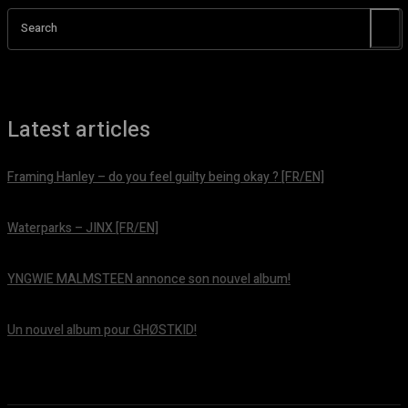
Search
Latest articles
Framing Hanley – do you feel guilty being okay ? [FR/EN]
août 7, 2026
Waterparks – JINX [FR/EN]
août 6, 2026
YNGWIE MALMSTEEN annonce son nouvel album!
août 5, 2026
Un nouvel album pour GHØSTKID!
août 5, 2026