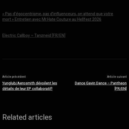
août 5, 2026
« Pas d’égocentrisme, pas d’influenceurs, on attend que votre
mort » Entretien avec Mr.Hate Couture au Hellfest 2026
août 5, 2026
Electric Callboy – Tanzneid [FR/EN]
août 5, 2026
Article précédent
Article suivant
Yunglub/Aerosmith dévoilent les
Dance Gavin Dance – Pantheon
détails de leur EP collaboratif!
[FR/EN]
Related articles