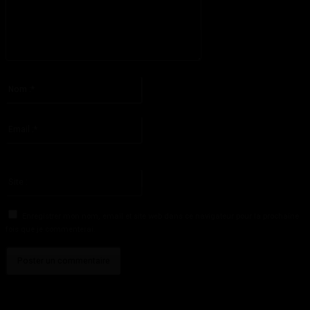
S'il vous plaît entrez votre commentaire!
Nom
:*
S'il vous plaît entrez votre nom ici
Email
:*
Vous avez entré une adresse email incorrecte!
Veuillez entrer votre adresse email ici
Site
:
Enregistrer mon nom, email et site web dans ce navigateur pour la prochaine
fois que je commenterai.