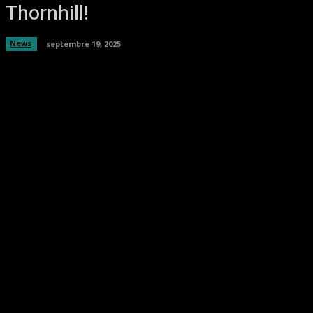
Thornhill!
News
septembre 19, 2025
Facebook
Twitter
Pinterest
WhatsA