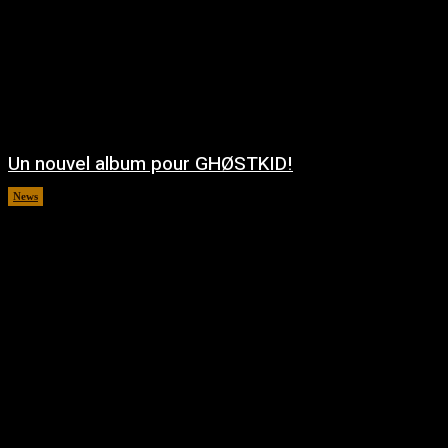
Un nouvel album pour GHØSTKID!
News
août 5, 2026