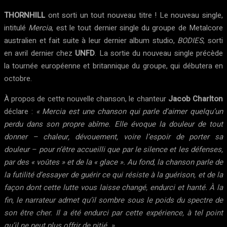
THORNHILL
ont sorti un tout nouveau titre ! Le nouveau single,
intitulé
Mercia
, est le tout dernier single du groupe de Metalcore
australien et fait suite à leur dernier album studio,
BODIES
, sorti
en avril dernier chez
UNFD
. La sortie du nouveau single précède
la tournée européenne et britannique du groupe, qui débutera en
octobre.
À propos de cette nouvelle chanson, le chanteur
Jacob Charlton
déclare :
« Mercia est une chanson qui parle d’aimer quelqu’un
perdu dans son propre abîme. Elle évoque la douleur de tout
donner – chaleur, dévouement, voire l’espoir de porter sa
douleur – pour n’être accueilli que par le silence et les défenses,
par des « voûtes » et de la « glace ». Au fond, la chanson parle de
la futilité d’essayer de guérir ce qui résiste à la guérison, et de la
façon dont cette lutte vous laisse changé, endurci et hanté. À la
fin, le narrateur admet qu’il sombre sous le poids du spectre de
son être cher. Il a été endurci par cette expérience, à tel point
qu’il ne peut plus offrir de pitié. »