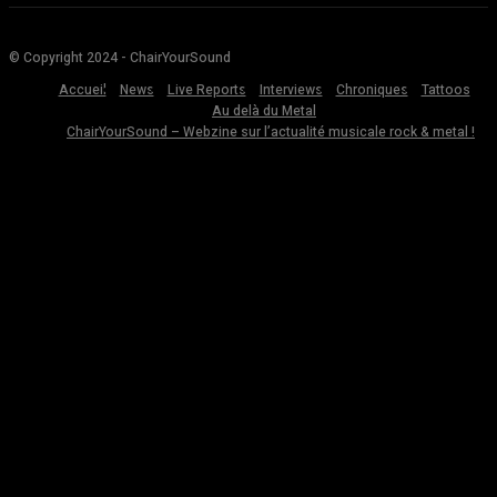
© Copyright 2024 - ChairYourSound
Accueil
News
Live Reports
Interviews
Chroniques
Tattoos
Au delà du Metal
ChairYourSound – Webzine sur l’actualité musicale rock & metal !