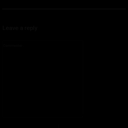
Leave a reply
Commenter
:
S'il vous plaît entrez votre commentaire!
Nom