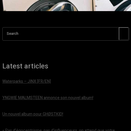
Search
Latest articles
Waterparks – JINX [FR/EN]
août 6, 2026
YNGWIE MALMSTEEN annonce son nouvel album!
août 5, 2026
Un nouvel album pour GHØSTKID!
août 5, 2026
« Pas d’égocentrisme, pas d’influenceurs, on attend que votre