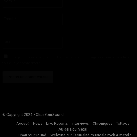
:*
S'il vous plaît entrez votre nom ici
Email
:*
Vous avez entré une adresse email incorrecte!
Veuillez entrer votre adresse email ici
Site
:
Enregistrer mon nom, email et site web dans ce navigateur pour la prochaine
fois que je commenterai.
© Copyright 2024 - ChairYourSound
Accueil
News
Live Reports
Interviews
Chroniques
Tattoos
Au delà du Metal
ChairYourSound – Webzine sur l’actualité musicale rock & metal !