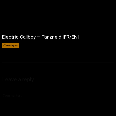
Electric Callboy – Tanzneid [FR/EN]
Chroniques
août 5, 2026
Leave a reply
Commenter
: