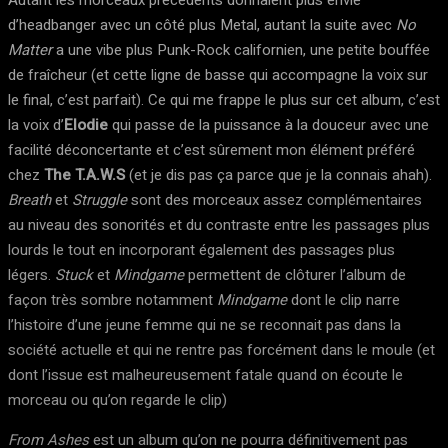
Autant les morceaux précédents donnaient plus envie
d’headbanger avec un côté plus Metal, autant la suite avec
No
Matter
a une vibe plus Punk-Rock californien, une petite bouffée
de fraîcheur (et cette ligne de basse qui accompagne la voix sur
le final, c’est parfait). Ce qui me frappe le plus sur cet album, c’est
la voix d’
Elodie
qui passe de la puissance à la douceur avec une
facilité déconcertante et c’est sûrement mon élément préféré
chez
The T.A.W.S
(et je dis pas ça parce que je la connais ahah).
Breath
et
Struggle
sont des morceaux assez complémentaires
au niveau des sonorités et du contraste entre les passages plus
lourds le tout en incorporant également des passages plus
légers.
Stuck
et
Mindgame
permettent de clôturer l’album de
façon très sombre notamment
Mindgame
dont le clip narre
l’histoire d’une jeune femme qui ne se reconnait pas dans la
société actuelle et qui ne rentre pas forcément dans le moule (et
dont l’issue est malheureusement fatale quand on écoute le
morceau ou qu’on regarde le clip)
From Ashes
est un album qu’on ne pourra définitivement pas