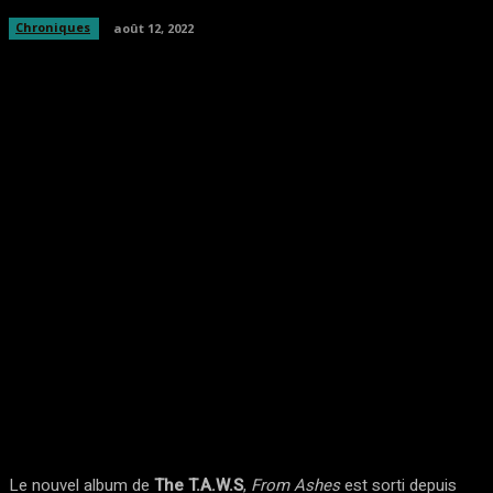
Chroniques
août 12, 2022
Facebook
Twitter
Pinterest
WhatsA
Le nouvel album de
The T.A.W.S
,
From Ashes
est sorti depuis