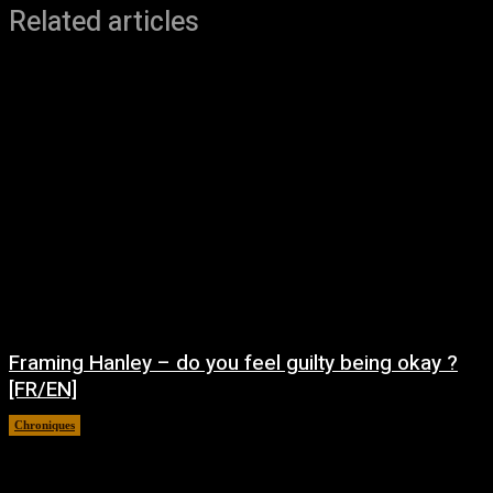
Related articles
Framing Hanley – do you feel guilty being okay ?
[FR/EN]
Chroniques
août 7, 2026