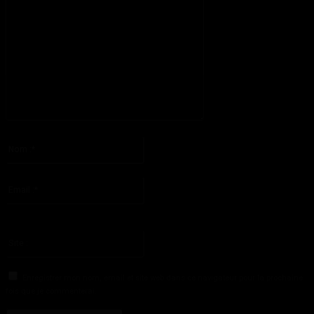
S'il vous plaît entrez votre commentaire!
Nom
:*
S'il vous plaît entrez votre nom ici
Email
:*
Vous avez entré une adresse email incorrecte!
Veuillez entrer votre adresse email ici
Site
:
Enregistrer mon nom, email et site web dans ce navigateur pour la prochaine
fois que je commenterai.