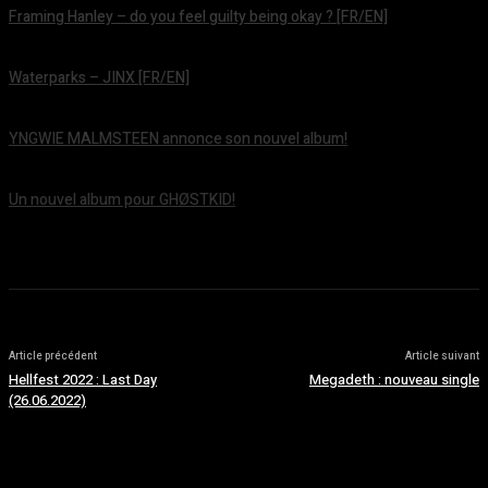
Framing Hanley – do you feel guilty being okay ? [FR/EN]
août 7, 2026
Waterparks – JINX [FR/EN]
août 6, 2026
YNGWIE MALMSTEEN annonce son nouvel album!
août 5, 2026
Un nouvel album pour GHØSTKID!
août 5, 2026
Article précédent
Article suivant
Hellfest 2022 : Last Day
Megadeth : nouveau single
(26.06.2022)