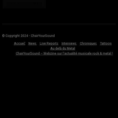
© Copyright 2024 - ChairYourSound
Accueil
News
Live Reports
Interviews
Chroniques
Tattoos
Au delà du Metal
ChairYourSound – Webzine sur l’actualité musicale rock & metal !