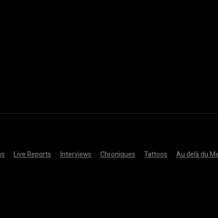
ws
Live Reports
Interviews
Chroniques
Tattoos
Au delà du Me