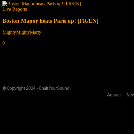
Live Reports
Boston Manor heats Paris up! [FR/EN]
MightyMightyMarty
-
décembre 10, 2024
0
© Copyright 2024 - ChairYourSound
Accueil
Ne