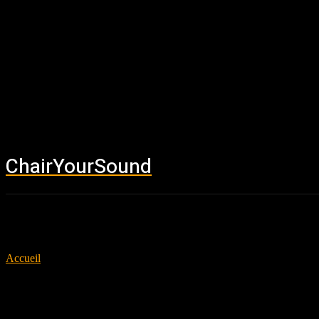
ChairYourSound
Accueil
News
Accueil
Tags
Wrong Man
Tag: Wrong Man