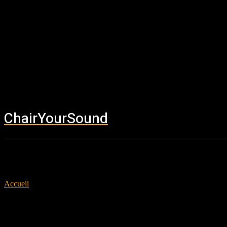
ChairYourSound
Accueil
News
Accueil
Tags
Waxx
Tag: Waxx