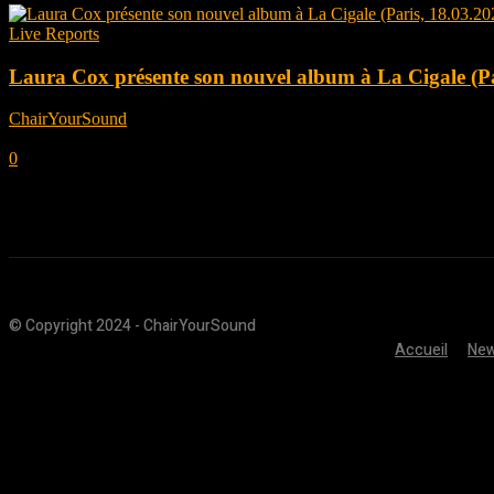
Live Reports
Laura Cox présente son nouvel album à La Cigale (Pa
ChairYourSound
-
avril 4, 2023
0
© Copyright 2024 - ChairYourSound
Accueil
Ne