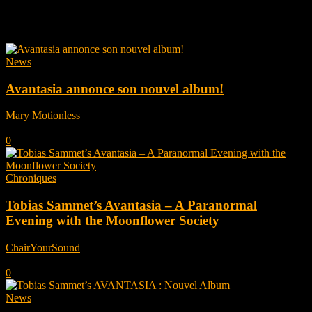
Tag: Tobias Sammet
News
Avantasia annonce son nouvel album!
Mary Motionless
-
décembre 2, 2024
0
Chroniques
Tobias Sammet’s Avantasia – A Paranormal
Evening with the Moonflower Society
ChairYourSound
-
octobre 19, 2022
0
News