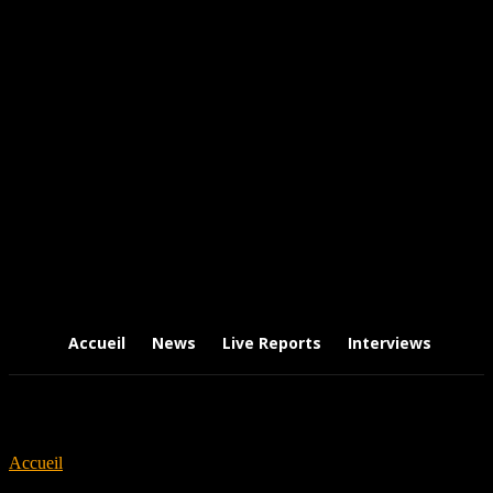
Accueil
News
Live Reports
Interviews
Chr
Accueil
Tags
Tobias Sammet