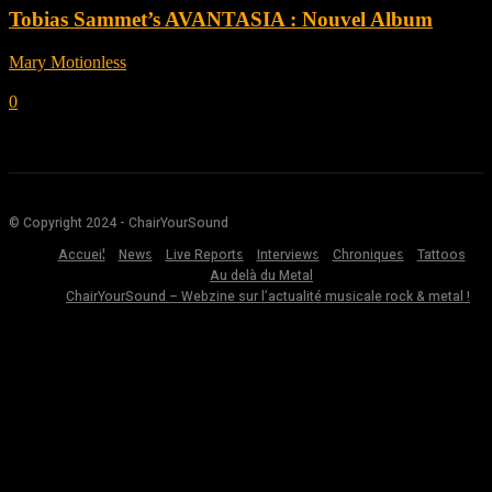
Tobias Sammet’s AVANTASIA : Nouvel Album
Mary Motionless
-
juillet 15, 2022
0
© Copyright 2024 - ChairYourSound
Accueil
News
Live Reports
Interviews
Chroniques
Tattoos
Au delà du Metal
ChairYourSound – Webzine sur l’actualité musicale rock & metal !