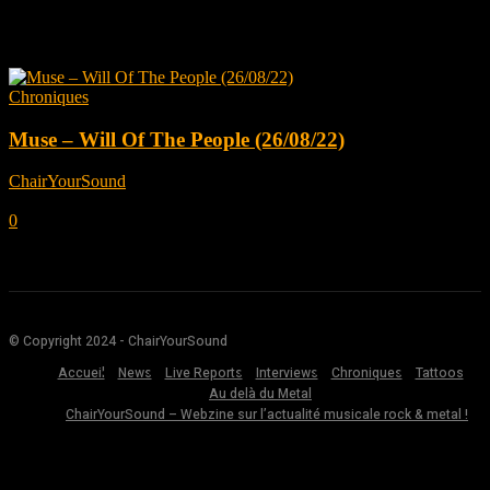
Tag: The Resistance
Chroniques
Muse – Will Of The People (26/08/22)
ChairYourSound
-
août 26, 2022
0
© Copyright 2024 - ChairYourSound
Accueil
News
Live Reports
Interviews
Chroniques
Tattoos
Au delà du Metal
ChairYourSound – Webzine sur l’actualité musicale rock & metal !