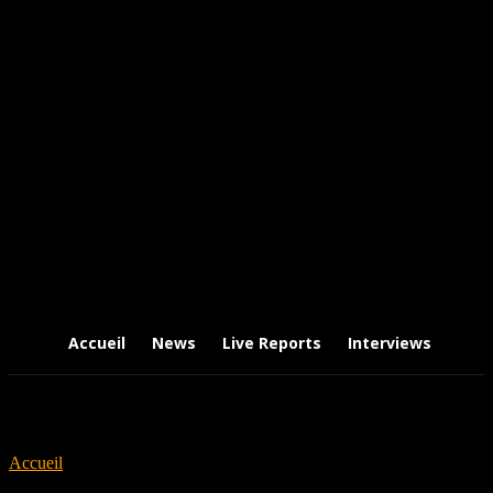
Accueil
News
Live Reports
Interviews
Chr
Accueil
Tags
The Resistance