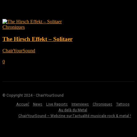
Tag: The Hirsch Effekt
Chroniques
The Hirsch Effekt – Solitaer
ChairYourSound
-
août 29, 2022
0
© Copyright 2024 - ChairYourSound
Accueil
News
Live Reports
Interviews
Chroniques
Tattoos
Au delà du Metal
ChairYourSound – Webzine sur l’actualité musicale rock & metal !