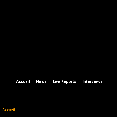
Accueil
News
Live Reports
Interviews
Chr
Accueil
Tags
The Hirsch Effekt