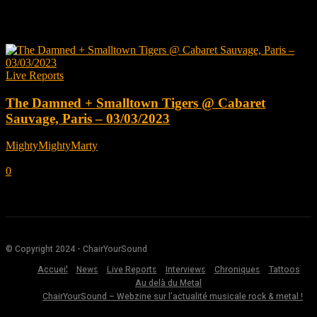
Tag: The Damned
Live Reports
The Damned + Smalltown Tigers @ Cabaret
Sauvage, Paris – 03/03/2023
MightyMightyMarty
-
mars 17, 2023
0
© Copyright 2024 - ChairYourSound
Accueil
News
Live Reports
Interviews
Chroniques
Tattoos
Au delà du Metal
ChairYourSound – Webzine sur l’actualité musicale rock & metal !