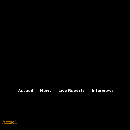
Accueil
News
Live Reports
Interviews
Chr
Accueil
Tags
The Damned