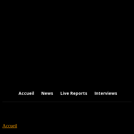
Accueil
News
Live Reports
Interviews
Chr
Accueil
Tags
Termina