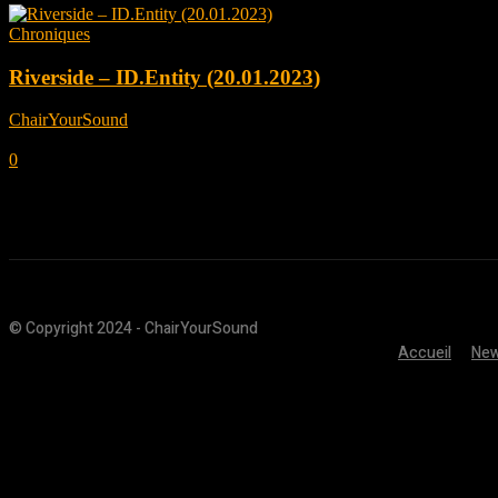
Chroniques
Riverside – ID.Entity (20.01.2023)
ChairYourSound
-
janvier 18, 2023
0
© Copyright 2024 - ChairYourSound
Accueil
Ne