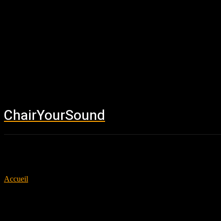
ChairYourSound
Accueil
News
Accueil
Tags
Piotr Kozieradzki
Tag: Piotr Kozieradzki