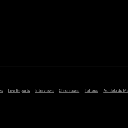
ws
Live Reports
Interviews
Chroniques
Tattoos
Au delà du Me