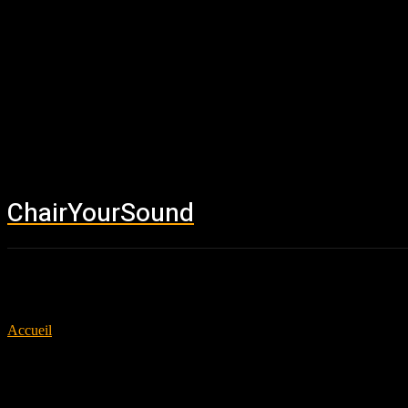
ChairYourSound
Accueil
News
Accueil
Tags
Pink Floyd
Tag: Pink Floyd