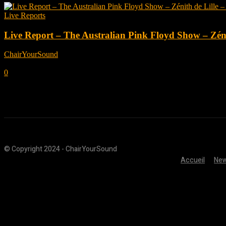
Live Reports
Live Report – The Australian Pink Floyd Show – Zéni
ChairYourSound
-
mars 1, 2022
0
© Copyright 2024 - ChairYourSound
Accueil
Ne