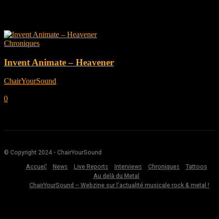
Tag: Marcus Vik
Chroniques
Invent Animate – Heavener
ChairYourSound
-
mai 4, 2023
0
© Copyright 2024 - ChairYourSound
Accueil
News
Live Reports
Interviews
Chroniques
Tattoos
Au delà du Metal
ChairYourSound – Webzine sur l’actualité musicale rock & metal !