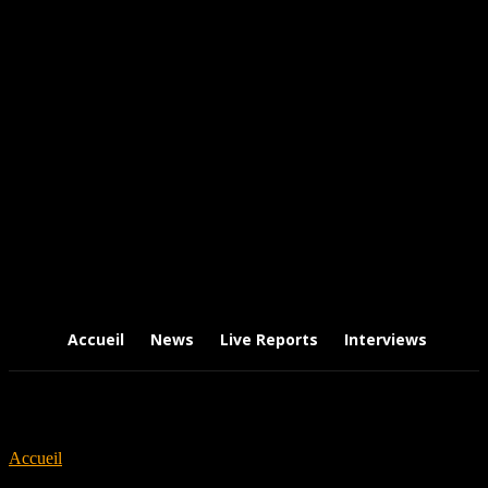
Accueil
News
Live Reports
Interviews
Chr
Accueil
Tags
Marcus Vik