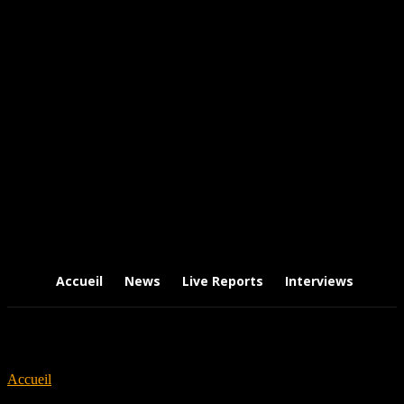
Accueil
News
Live Reports
Interviews
Chr
Accueil
Tags
Keres