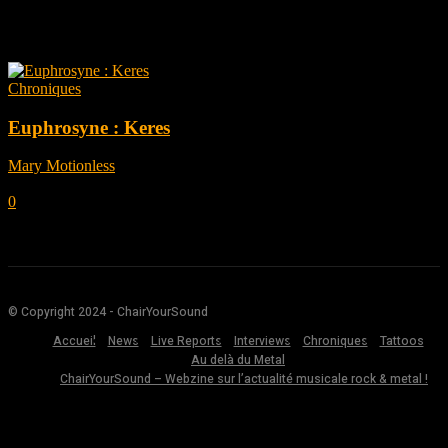
Tag: Keres
Chroniques
Euphrosyne : Keres
Mary Motionless
-
novembre 21, 2022
0
© Copyright 2024 - ChairYourSound
Accueil
News
Live Reports
Interviews
Chroniques
Tattoos
Au delà du Metal
ChairYourSound – Webzine sur l’actualité musicale rock & metal !