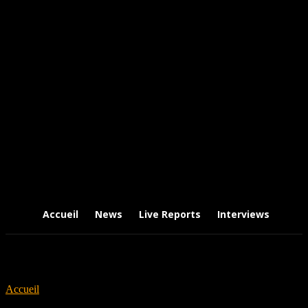
Accueil
News
Live Reports
Interviews
Chr
Accueil
Tags
Imparfait