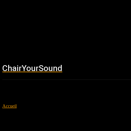
ChairYourSound
Accueil
News
Accueil
Tags
Fenriz
Tag: Fenriz