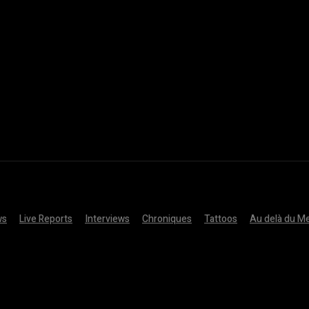
ws
Live Reports
Interviews
Chroniques
Tattoos
Au delà du Me