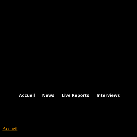
Accueil
News
Live Reports
Interviews
Chr
Accueil
Tags
Evergreen