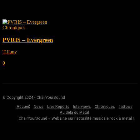
Tag: Evergreen
Chroniques
PVRIS – Evergreen
Tiffany
-
août 15, 2023
0
© Copyright 2024 - ChairYourSound
Accueil
News
Live Reports
Interviews
Chroniques
Tattoos
Au delà du Metal
ChairYourSound – Webzine sur l’actualité musicale rock & metal !