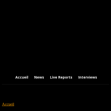
Accueil
News
Live Reports
Interviews
Chr
Accueil
Tags
Envy