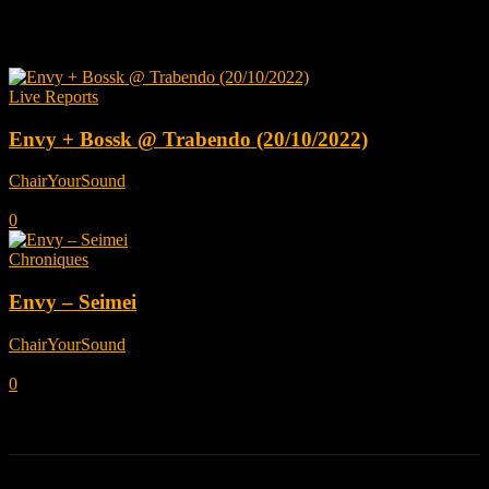
Tag: Envy
Live Reports
Envy + Bossk @ Trabendo (20/10/2022)
ChairYourSound
-
novembre 23, 2022
0
Chroniques
Envy – Seimei
ChairYourSound
-
novembre 9, 2022
0