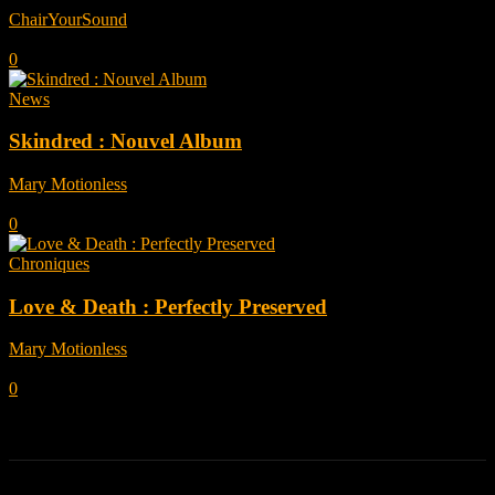
ChairYourSound
-
juillet 31, 2023
0
News
Skindred : Nouvel Album
Mary Motionless
-
novembre 14, 2022
0
Chroniques
Love & Death : Perfectly Preserved
Mary Motionless
-
février 13, 2021
0