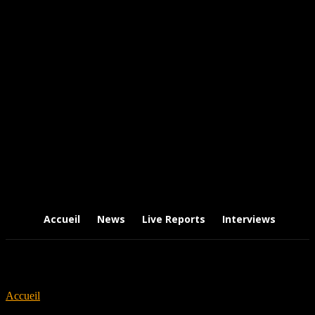
Accueil
News
Live Reports
Interviews
Chr
Accueil
Tags
Earache Records