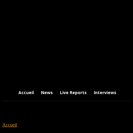
Accueil
News
Live Reports
Interviews
Chr
Accueil
Tags
Dusk Of Delusion