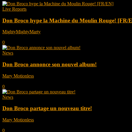
Live Reports
Don Broco hype la Machine du Moulin Rouge! [FR/
MightyMightyMarty
-
juillet 17, 2026
0
News
Don Broco annonce son nouvel album!
Mary Motionless
-
février 18, 2026
0
News
Don Broco partage un nouveau titre!
Mary Motionless
-
novembre 21, 2025
0