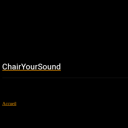
ChairYourSound
Accueil
News
Accueil
Tags
Don Broco
Tag: Don Broco