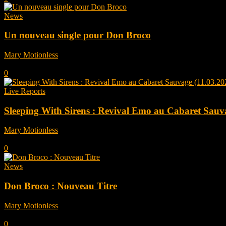
News
Un nouveau single pour Don Broco
Mary Motionless
-
septembre 15, 2023
0
Live Reports
Sleeping With Sirens : Revival Emo au Cabaret Sauv
Mary Motionless
-
mars 20, 2023
0
News
Don Broco : Nouveau Titre
Mary Motionless
-
avril 27, 2022
0