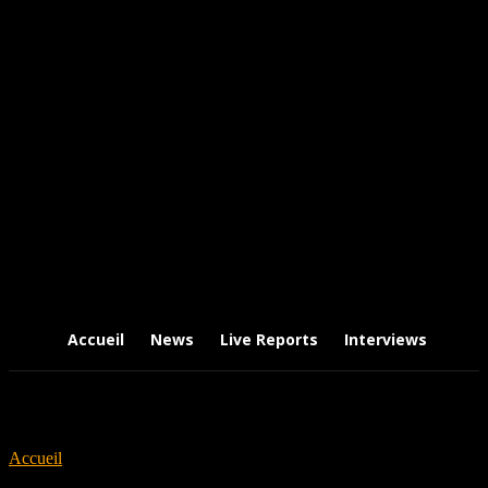
Accueil
News
Live Reports
Interviews
Chr
Accueil
Tags
Deviant