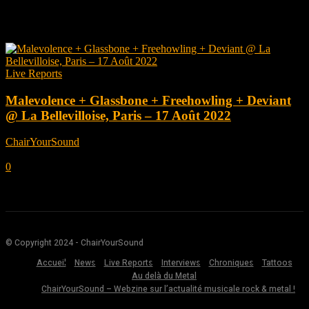
Tag: deviant
Live Reports
Malevolence + Glassbone + Freehowling + Deviant
@ La Bellevilloise, Paris – 17 Août 2022
ChairYourSound
-
septembre 1, 2022
0
© Copyright 2024 - ChairYourSound
Accueil
News
Live Reports
Interviews
Chroniques
Tattoos
Au delà du Metal
ChairYourSound – Webzine sur l’actualité musicale rock & metal !