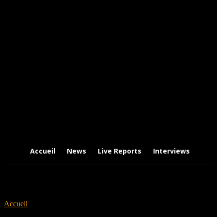
Accueil
News
Live Reports
Interviews
Chr
Accueil
Tags
Desolated