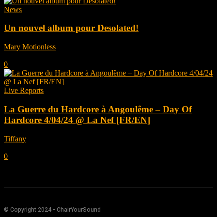
News
Un nouvel album pour Desolated!
Mary Motionless
-
avril 23, 2025
0
Live Reports
La Guerre du Hardcore à Angoulême – Day Of
Hardcore 4/04/24 @ La Nef [FR/EN]
Tiffany
-
mai 13, 2024
0
© Copyright 2024 - ChairYourSound