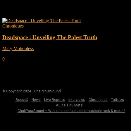
Tag: Deadspace
Chroniques
Deadspace : Unveiling The Palest Truth
Mary Motionless
-
septembre 21, 2023
0
© Copyright 2024 - ChairYourSound
Accueil
News
Live Reports
Interviews
Chroniques
Tattoos
Au delà du Metal
ChairYourSound – Webzine sur l’actualité musicale rock & metal !