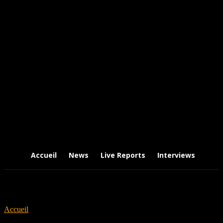
Accueil
News
Live Reports
Interviews
Chr
Accueil
Tags
Deadspace