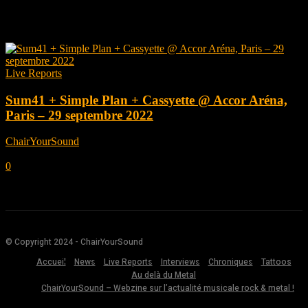
Tag: Dave Brownsound
Live Reports
Sum41 + Simple Plan + Cassyette @ Accor Aréna,
Paris – 29 septembre 2022
ChairYourSound
-
octobre 4, 2022
0
© Copyright 2024 - ChairYourSound
Accueil
News
Live Reports
Interviews
Chroniques
Tattoos
Au delà du Metal
ChairYourSound – Webzine sur l’actualité musicale rock & metal !