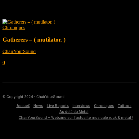
Tag: Courtney Swain
Chroniques
Gatherers – ( mutilator. )
ChairYourSound
-
décembre 6, 2022
0
© Copyright 2024 - ChairYourSound
Accueil
News
Live Reports
Interviews
Chroniques
Tattoos
Au delà du Metal
ChairYourSound – Webzine sur l’actualité musicale rock & metal !