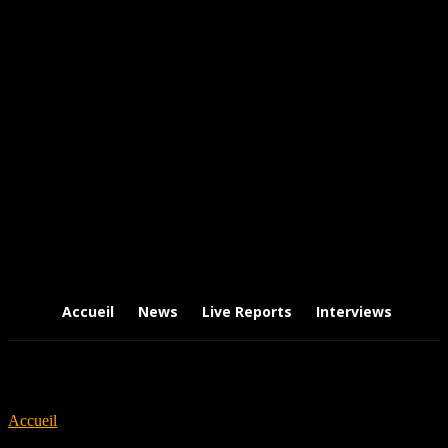
Accueil
News
Live Reports
Interviews
Chr
Accueil
Tags
Courtney Swain