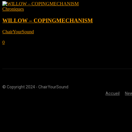
Chroniques
WILLOW – COPINGMECHANISM
ChairYourSound
-
octobre 7, 2022
0
© Copyright 2024 - ChairYourSound
Accueil
Ne