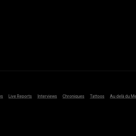
ws
Live Reports
Interviews
Chroniques
Tattoos
Au delà du Me