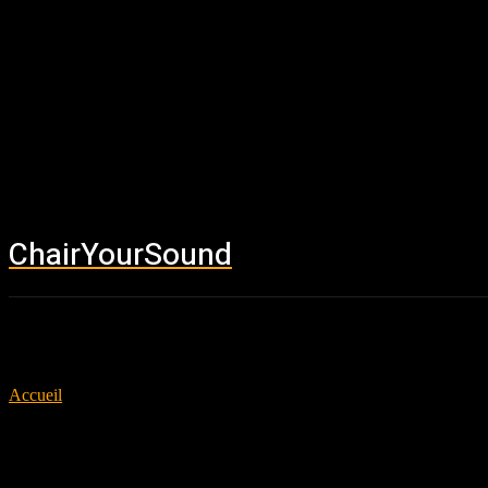
ChairYourSound
Accueil
News
Accueil
Tags
Coping Mechanism
Tag: Coping Mechanism