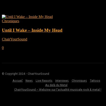
Tag: Cody Johnson
Chroniques
Until I Wake – Inside My Head
ChairYourSound
-
septembre 12, 2022
0
© Copyright 2024 - ChairYourSound
Accueil
News
Live Reports
Interviews
Chroniques
Tattoos
Au delà du Metal
ChairYourSound – Webzine sur l’actualité musicale rock & metal !