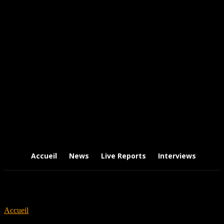
Accueil
News
Live Reports
Interviews
Chr
Accueil
Tags
Cody Johnson