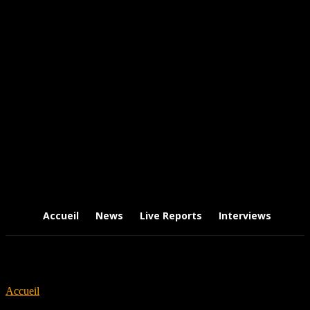
Accueil
News
Live Reports
Interviews
Chr
Accueil
Tags
Black