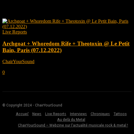
Tag: black
Live Reports
Archgoat + Whoredom Rife + Theotoxin @ Le Petit
Bain, Paris (07.12.2022)
ChairYourSound
-
janvier 5, 2023
0
© Copyright 2024 - ChairYourSound
Accueil
News
Live Reports
Interviews
Chroniques
Tattoos
Au delà du Metal
ChairYourSound – Webzine sur l’actualité musicale rock & metal !