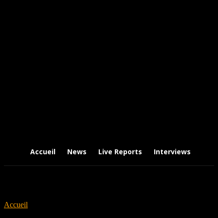
Accueil
News
Live Reports
Interviews
Chr
Accueil
Tags
Berlin