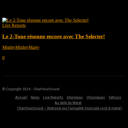
Tag: 2-tone
Live Reports
Le 2-Tone résonne encore avec The Selecter!
MightyMightyMarty
-
avril 28, 2023
0
© Copyright 2024 - ChairYourSound
Accueil
News
Live Reports
Interviews
Chroniques
Tattoos
Au delà du Metal
ChairYourSound – Webzine sur l’actualité musicale rock & metal !