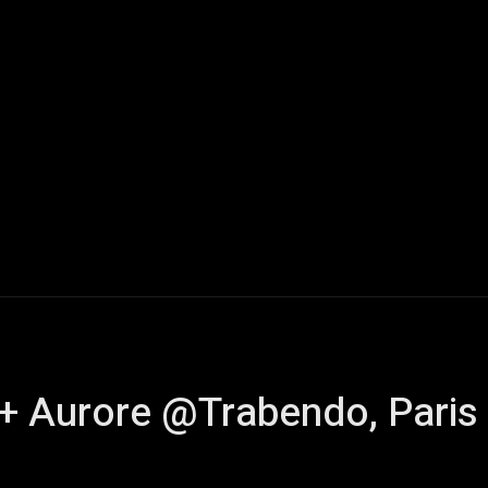
Live Reports
Interviews
Chroniques
Tattoos
A
 + Aurore @Trabendo, Paris