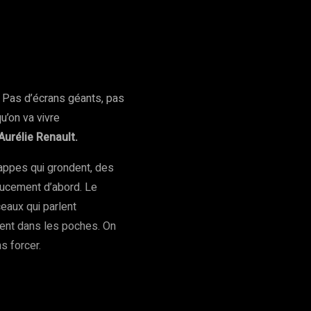
rest
WhatsApp
Copy URL
. Pas d’écrans géants, pas
qu’on va vivre
Aurélie Renault.
nappes qui grondent, des
doucement d’abord. Le
eaux qui parlent
tent dans les poches. On
s forcer.