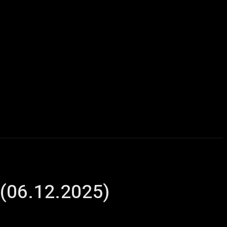
u delà du Metal
ChairYourSound – Webzine sur l’actualité m
 (06.12.2025)