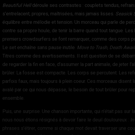
Beautiful Hell
déroule ses contrastes : couplets tendus, refrain
s’entrelacent, propres, maîtrisées, mais jamais lisses.
Seasick S
équilibre entre mélodie et tension. Un morceau qui parle de perdre
contre sa propre houle, de tenir la barre quand tout tangue. Les
premiers crowdsurfers se font remarquer, comme des corps p
Le set enchaîne sans pause inutile.
Move to Trash, Death Await
Titres comme des avertissements. Il est question de se débarr
de regarder la fin en face, d’assumer la part animale, de jeter l’
brûler. La fosse est compacte. Les corps se percutent. Les refr
parfois faux, mais toujours à plein coeur. Ces morceaux disent la
avalé par ce qui nous dépasse, le besoin de tout brûler pour repart
ensemble.
Puis, une surprise. Une chanson importante, qui n’était pas sur la 
nous nous étions résignés à devoir faire le deuil douloureux :
In
phrases s’étirer, comme si chaque mot devait traverser une co