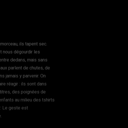
orceau, ils tapent sec.
 et nous dégourdir les
rentre dedans, mais sans
eaux parlent de chutes, de
ans jamais y parvenir. On
re réagir : ils sont dans
 titres, des poignées de
nfants au milieu des tshirts
. Le geste est
.