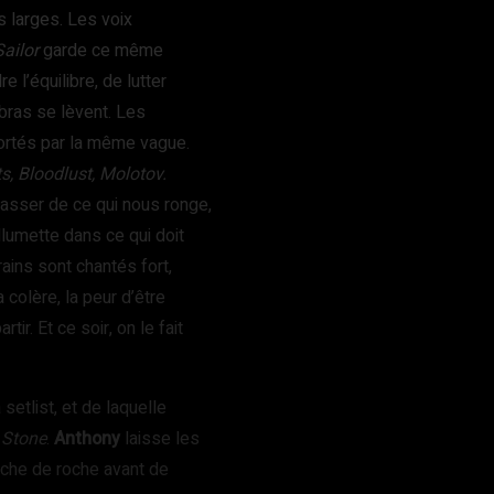
s larges. Les voix
ailor
garde ce même
 l’équilibre, de lutter
 bras se lèvent. Les
ortés par la même vague.
s, Bloodlust, Molotov.
asser de ce qui nous ronge,
allumette dans ce qui doit
ains sont chantés fort,
 colère, la peur d’être
ir. Et ce soir, on le fait
setlist, et de laquelle
 Stone
.
Anthony
laisse les
uche de roche avant de