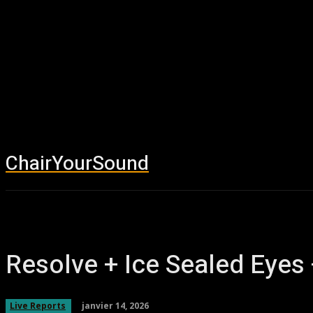
ChairYourSound
Accueil
News
Resolve + Ice Sealed Eyes
janvier 14, 2026
Live Reports