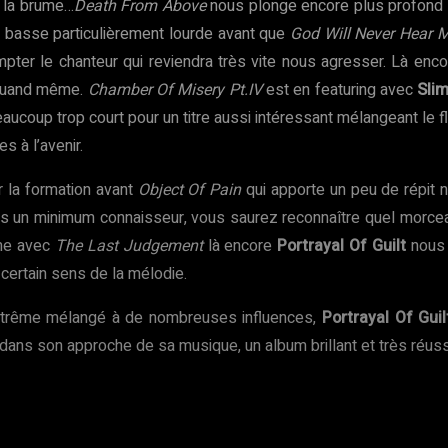
s la brume…
Death From Above
nous plonge encore plus profond d
de basse particulièrement lourde avant que
God Will Never Hear 
ompter le chanteur qui reviendra très vite nous agresser. Là en
 quand même.
Chamber Of Misery Pt.IV
est en featuring avec
Slim
beaucoup trop court pour un titre aussi intéressant mélangeant le
 à l’avenir.
r la formation avant
Object Of Pain
qui apporte un peu de répit n
êtes un minimum connaisseur, vous saurez reconnaître quel morc
erme avec
The Last Judgement
là encore
Portrayal Of Guilt
nous 
certain sens de la mélodie.
Extrême mélangé à de nombreuses influences,
Portrayal Of Guil
ans son approche de sa musique, un album brillant et très réuss