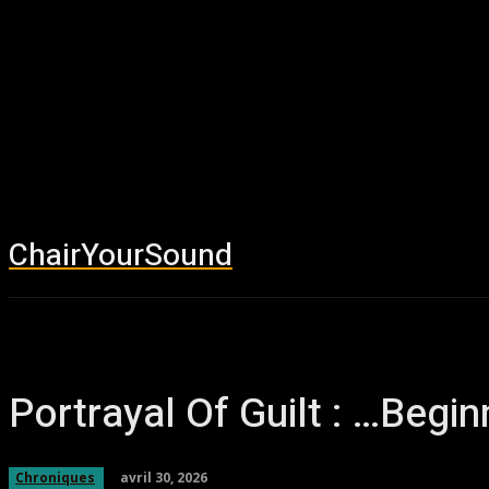
ChairYourSound
Accueil
News
Portrayal Of Guilt : …Begi
avril 30, 2026
Chroniques