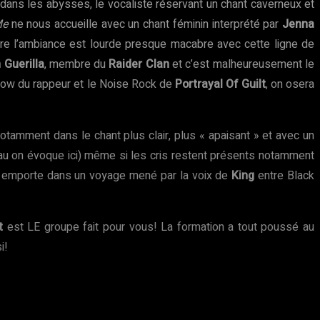
ans les abysses, le vocaliste réservant un chant caverneux et
Me
ne nous accueille avec un chant féminin interprété par
Jenna
core l’ambiance est lourde presque macabre avec cette ligne de
 Guerilla
, membre du
Raider Clan
et c’est malheureusement le
 flow du rappeur et le Noise Rock de
Portrayal Of Guilt
, on osera
otamment dans le chant plus clair, plus « apaisant » et avec un
eau on évoque ici) même si les cris restent présents notamment
emporte dans un voyage mené par la voix de
King
entre Black
t
est LE groupe fait pour vous! La formation a tout poussé au
i!