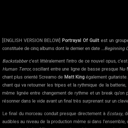
Partager
Facebook
Twitter
Pinte
[ENGLISH VERSION BELOW]
Portrayal Of Guilt
est un groupe
constituée de cinq albums dont le dernier en date
…Beginning 
Backstabber
c’est littéralement l’intro de ce nouvel opus, c’es
Human Terror
, oscillant entre une ligne de basse presque Nu
chant plus orienté Screamo de
Matt King
également guitariste
chant qui va retourner les tripes et la rythmique de la batterie,
même lignée entre changement de rythme et un break qu’on po
résonner dans le vide avant un final très surprenant sur un clav
Le final du morceau conduit presque directement à
Ecstasy
, 
audibles au niveau de la production même si dans l’ensemble, c