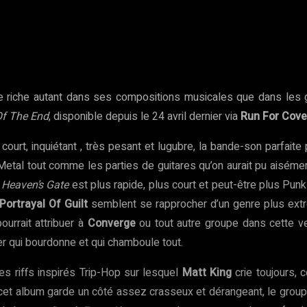
rest
WhatsApp
Copy URL
 riche autant dans ses compositions musicales que dans les 
Of The End
, disponible depuis le 24 avril dernier via
Run For Cove
t court, inquiétant , très pesant et lugubre, la bande-son parfai
-Metal tout comme les parties de guitares qu’on aurait pu aisém
.
Heaven’s Gate
est plus rapide, plus court et peut-être plus Punk
Portrayal Of Guilt
semblent se rapprocher d’un genre plus extr
urrait attribuer à
Converge
ou tout autre groupe dans cette ve
ier qui bourdonne et qui chamboule tout.
des riffs inspirés Trip-Hop sur lesquel
Matt King
crie toujours, c
et album garde un côté assez crasseux et dérangeant, le groupe s