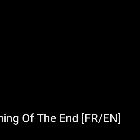
Live Reports
Interviews
Chroniques
Tattoos
A
nning Of The End [FR/EN]