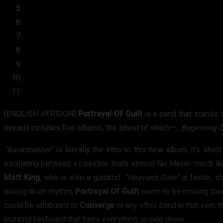
[ENGLISH VERSION]
Portrayal Of Guilt
is a band that stands o
already includes five albums, the latest of which—
…Beginning O
“Backstabber”
is literally the intro to this new album; it’s sh
oscillating between a bassline that’s almost Nu-Metal—much lik
Matt King
, who is also a guitarist.
“Heaven’s Gate”
is faster, s
driving drum rhythm,
Portrayal Of Guilt
seem to be moving towa
could be attributed to
Converge
or any other band in that vein; 
buzzing keyboard that turns everything upside down.