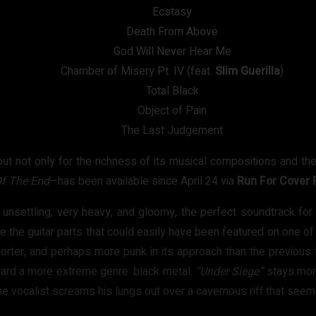
Ecstasy
Death From Above
God Will Never Hear Me
Chamber of Misery Pt. IV (feat.
Slim
Guerilla
)
Total Black
Object of Pain
The Last Judgement
ut not only for the richness of its musical compositions and the
f The End
—has been available since April 24 via
Run For Cover 
ort, unsettling, very heavy, and gloomy, the perfect soundtrack 
e the guitar parts that could easily have been featured on one o
horter, and perhaps more punk in its approach than the previous 
rd a more extreme genre: black metal.
“Under Siege”
stays more
the vocalist screams his lungs out over a cavernous riff that seems