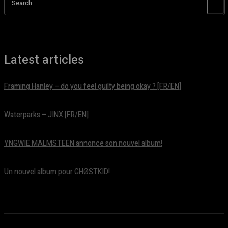
Search
Latest articles
Framing Hanley – do you feel guilty being okay ? [FR/EN]
août 7, 2026
Waterparks – JINX [FR/EN]
août 6, 2026
YNGWIE MALMSTEEN annonce son nouvel album!
août 5, 2026
Un nouvel album pour GHØSTKID!
août 5, 2026