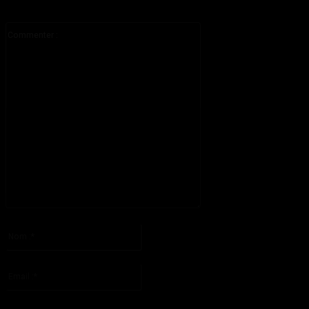
Commenter
:
S'il vous plaît entrez votre commentaire!
Nom
:*
S'il vous plaît entrez votre nom ici
Email
:*
Vous avez entré une adresse email incorrecte!