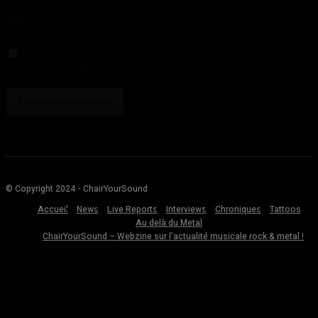
Veuillez entrer votre adresse email ici
Site
:
Enregistrer mon nom, email et site web dans ce navigateur pour la prochaine
fois que je commenterai.
© Copyright 2024 - ChairYourSound
Accueil
News
Live Reports
Interviews
Chroniques
Tattoos
Au delà du Metal
ChairYourSound – Webzine sur l’actualité musicale rock & metal !