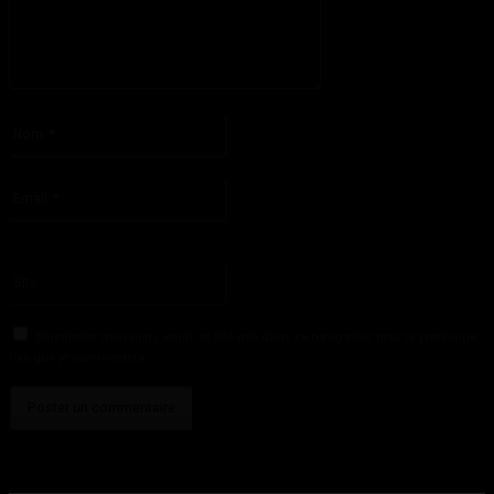
S'il vous plaît entrez votre commentaire!
Nom
:*
S'il vous plaît entrez votre nom ici
Email
:*
Vous avez entré une adresse email incorrecte!
Veuillez entrer votre adresse email ici
Site
:
Enregistrer mon nom, email et site web dans ce navigateur pour la prochaine
fois que je commenterai.