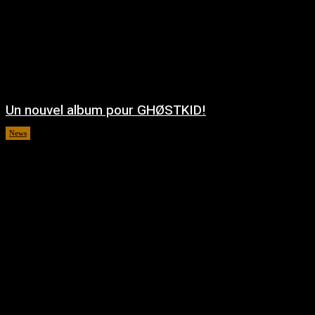
Un nouvel album pour GHØSTKID!
News
août 5, 2026