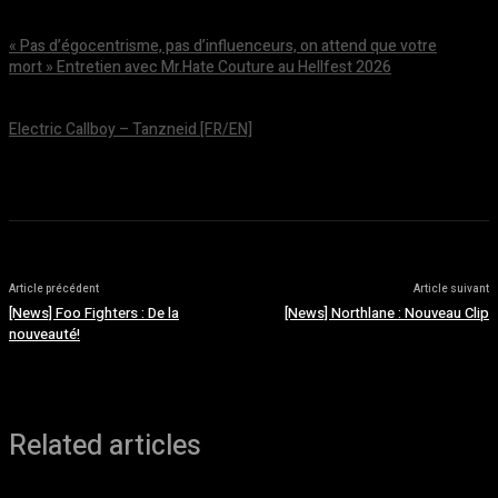
août 5, 2026
« Pas d’égocentrisme, pas d’influenceurs, on attend que votre
mort » Entretien avec Mr.Hate Couture au Hellfest 2026
août 5, 2026
Electric Callboy – Tanzneid [FR/EN]
août 5, 2026
Article précédent
Article suivant
[News] Foo Fighters : De la
[News] Northlane : Nouveau Clip
nouveauté!
Related articles