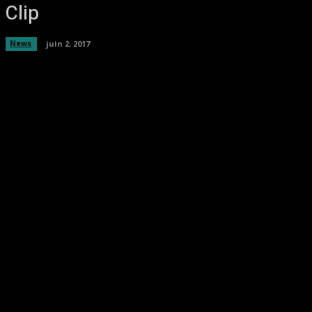
Clip
News
juin 2, 2017
Facebook
Twitter
Pinterest
WhatsA