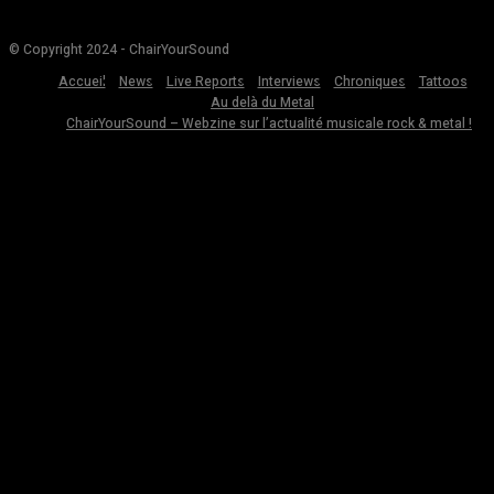
© Copyright 2024 - ChairYourSound
Accueil
News
Live Reports
Interviews
Chroniques
Tattoos
Au delà du Metal
ChairYourSound – Webzine sur l’actualité musicale rock & metal !